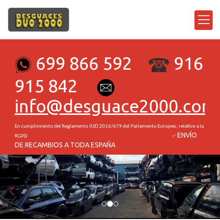
699 866 592
916
915 842
info
desguace2000.com
En cumplimiento del Reglamento (UE) 2016/679 del Parlamento Europeo
, relativo a la
ENVÍO
RGPD ✅
DE RECAMBIOS A TODA ESPAÑA
prev
nex