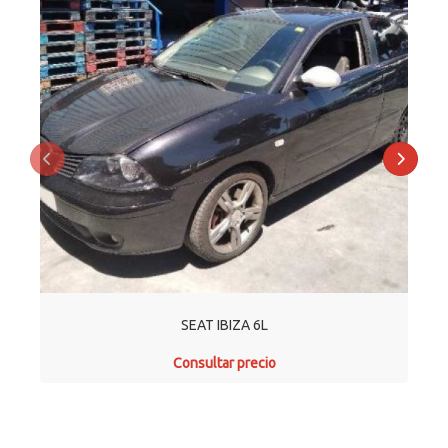
Anterior
Siguie
SEAT IBIZA 6L
Consultar precio