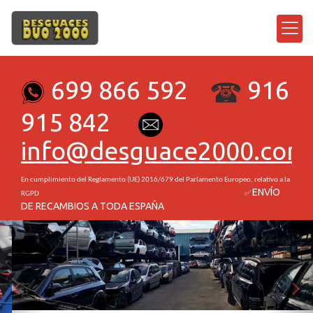
699 866 592
916
915 842
info
desguace2000.com
En cumplimiento del Reglamento (UE) 2016/679 del Parlamento Europeo
, relativo a la
ENVÍO
RGPD ✅
DE RECAMBIOS A TODA ESPAÑA
prev
nex