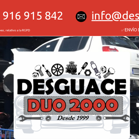
916 915 842
info
de
ENVÍO
peo
, relativo a la RGPD ✅