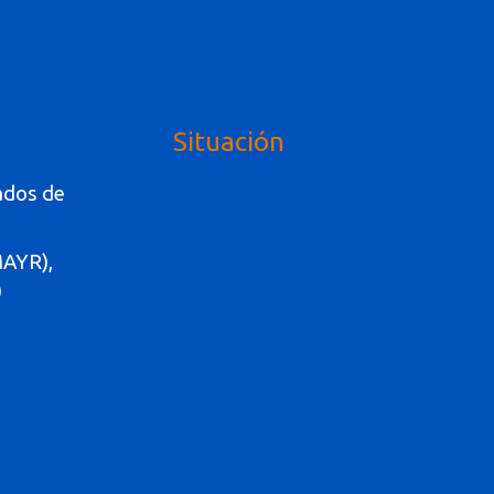
Situación
ados de
MAYR),
)