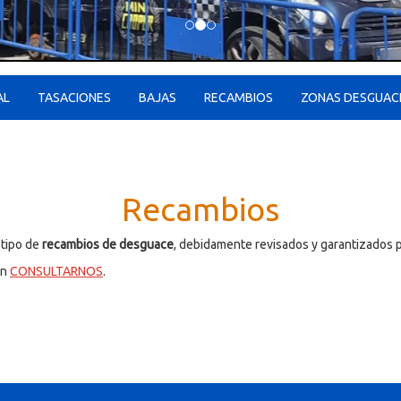
AL
TASACIONES
BAJAS
RECAMBIOS
ZONAS DESGUAC
Recambios
 tipo de
recambios de desguace
, debidamente revisados y garantizados p
en
CONSULTARNOS
.